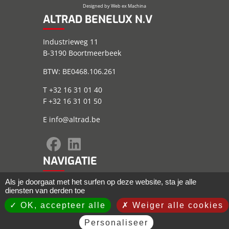
Designed by
Web ex Machina
ALTRAD BENELUX N.V
Industrieweg 11
B-3190 Boortmeerbeek
BTW: BE0468.106.261
T +32 16 31 01 40
F +32 16 31 01 50
E
info@altrad.be
NAVIGATIE
Als je doorgaat met het surfen op deze website, sta je alle
Sitemap
diensten van derden toe
Wettelijke informatie
Algemene voorwaarden
OK, accepteer alle
Weiger alle cookies
Privacyverklaring
Personaliseer
ALTRAD GROUP
Servicemanagement