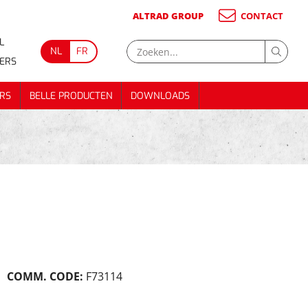
ALTRAD GROUP
CONTACT
L
NL
FR
GERS
RS
BELLE PRODUCTEN
DOWNLOADS
RS
BELLE PRODUCTEN
DOWNLOADS
COMM. CODE:
F73114