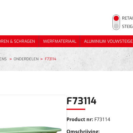
RETAI
STEI
OREN & SCHRAGEN
WERFMATERIAAL
ALUMINIUM VOUWSTEIGE
OREN & SCHRAGEN
WERFMATERIAAL
ALUMINIUM VOUWSTEIGE
ENS
ONDERDELEN
F73114
F73114
Product nr:
F73114
Omschrijving: