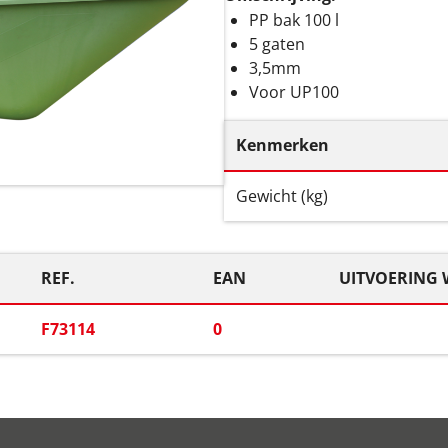
PP bak 100 l
5 gaten
3,5mm
Voor UP100
Kenmerken
Gewicht (kg)
REF.
EAN
UITVOERING 
F73114
0