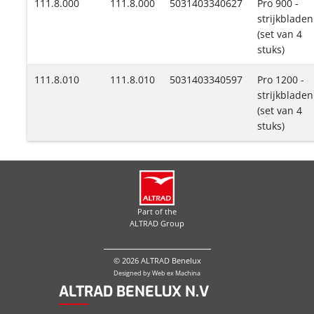
111.8.000
111.8.000
5031403340627
Pro 900 -
strijkbladen
(set van 4
stuks)
111.8.010
111.8.010
5031403340597
Pro 1200 -
strijkbladen
(set van 4
stuks)
Part of the
ALTRAD Group
© 2026 ALTRAD Benelux
Designed by
Web ex Machina
ALTRAD BENELUX N.V