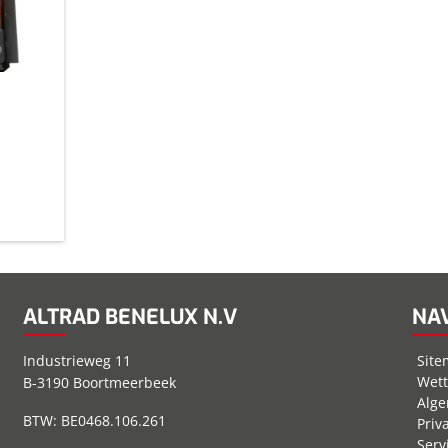
ALTRAD BENELUX N.V
NAV
Industrieweg 11
Sit
Wett
B-3190 Boortmeerbeek
Alg
BTW: BE0468.106.261
Priv
Ser