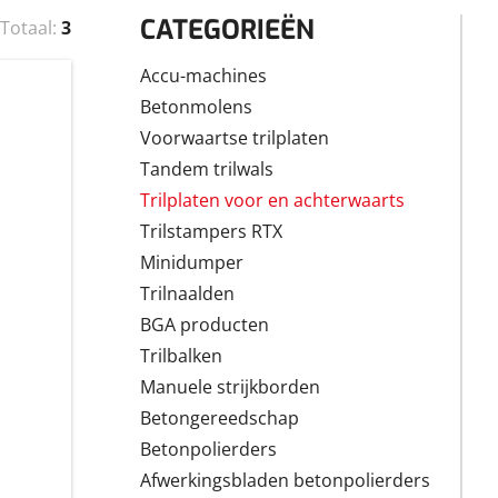
CATEGORIEËN
Totaal:
3
Accu-machines
Betonmolens
Voorwaartse trilplaten
Tandem trilwals
Trilplaten voor en achterwaarts
Trilstampers RTX
Minidumper
Trilnaalden
BGA producten
Trilbalken
Manuele strijkborden
Betongereedschap
Betonpolierders
Afwerkingsbladen betonpolierders