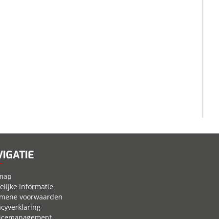
IGATIE
emap
elijke informatie
emene voorwaarden
acyverklaring
vicemanagement