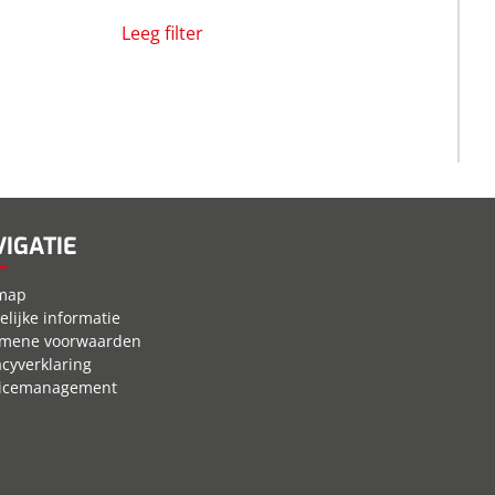
Leeg filter
IGATIE
emap
elijke informatie
emene voorwaarden
acyverklaring
vicemanagement