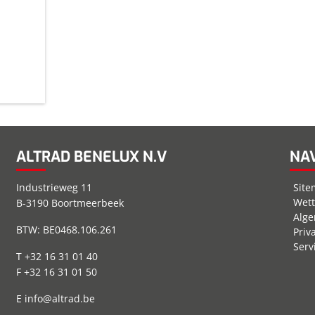
ALTRAD BENELUX N.V
NAV
Industrieweg 11
Sit
Wett
B-3190 Boortmeerbeek
Alg
BTW: BE0468.106.261
Priv
Ser
T +32 16 31 01 40
F +32 16 31 01 50
E
info@altrad.be