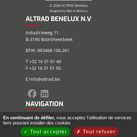
© 2026 ALTRAD Benelux
Designed by
Web ex Machina
ALTRAD BENELUX N.V
Industrieweg 11
B-3190 Boortmeerbeek
BTW: BE0468.106.261
T +32 16 31 01 40
F +32 16 31 01 50
E
info@altrad.be
NAVIGATION
Plan du site
En continuant de défiler,
vous acceptez l'utilisation de services
tiers pouvant installer des cookies
Informations juridiques
Conditions générales
Tout accepter
Tout refuser
Politique de confidentialité