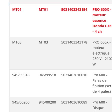
MT01
MT01
5031403343154
PRO 600X -
moteur
essence
Honda GX1
- 4 ch
MT03
MT03
5031403343178
PRO 600X -
moteur
électrique
230 V - 210
W
945/99518
945/99518
5031403610010
Pro 600 -
Pales de
finition (set
de 4 pales)
945/00200
945/00200
5031403610089
Pro 600 -
Disque