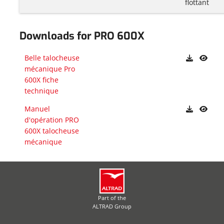
flottant
Downloads for PRO 600X
Belle talocheuse
mécanique Pro
600X fiche
technique
Manuel
d'opération PRO
600X talocheuse
mécanique
Part of the
ALTRAD Group