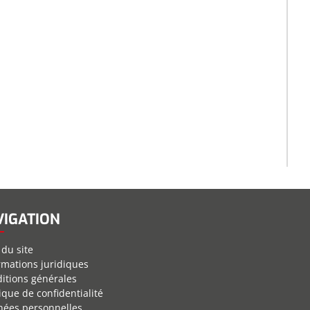
VIGATION
 du site
rmations juridiques
itions générales
tique de confidentialité
ées personnelles