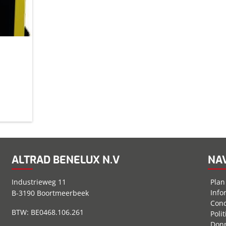
ALTRAD BENELUX N.V
NA
Industrieweg 11
Plan
Info
B-3190 Boortmeerbeek
Cond
BTW: BE0468.106.261
Poli
Donn