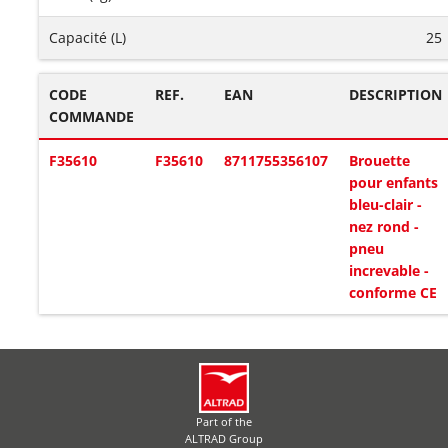
Capacité (L)
25
CODE
REF.
EAN
DESCRIPTION
COMMANDE
F35610
F35610
8711755356107
Brouette
pour enfants
bleu-clair -
nez rond -
pneu
increvable -
conforme CE
Part of the
ALTRAD Group