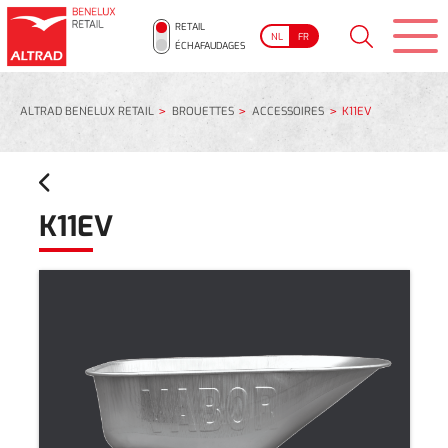
RETAIL
NL
FR
ÉCHAFAUDAGES
ALTRAD BENELUX RETAIL
BROUETTES
ACCESSOIRES
K11EV
K11EV