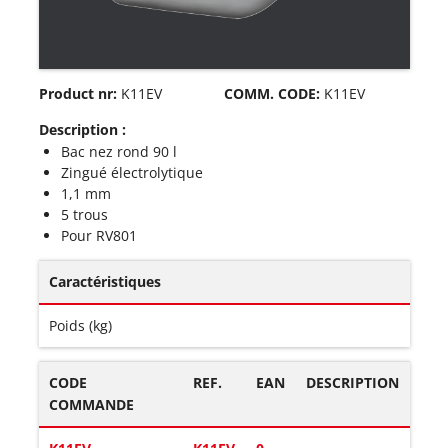
Product nr:
K11EV
COMM. CODE:
K11EV
Description :
Bac nez rond 90 l
Zingué électrolytique
1,1 mm
5 trous
Pour RV801
Caractéristiques
Poids (kg)
CODE
REF.
EAN
DESCRIPTION
COMMANDE