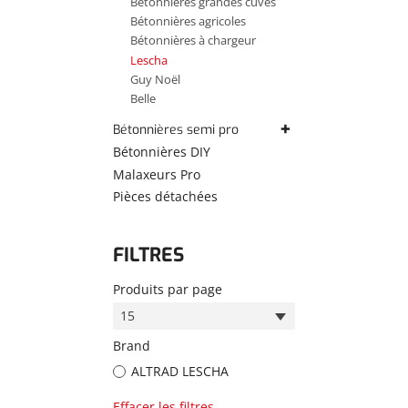
Bétonnières grandes cuves
Bétonnières agricoles
Bétonnières à chargeur
Lescha
Guy Noël
Belle
Bétonnières semi pro
MK Spomasz
Bétonnières DIY
ASD
Malaxeurs Pro
Guy Noël
Pièces détachées
FILTRES
Produits par page
15
Brand
ALTRAD LESCHA
Effacer les filtres