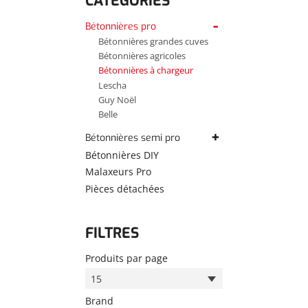
CATÉGORIES
Bétonnières pro
Bétonnières grandes cuves
Bétonnières agricoles
Bétonnières à chargeur
Lescha
Guy Noël
Belle
Bétonnières semi pro
MK Spomasz
Bétonnières DIY
ASD
Malaxeurs Pro
Guy Noël
Pièces détachées
FILTRES
Produits par page
15
Brand