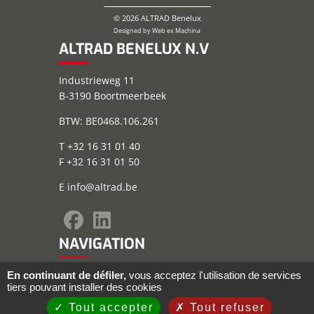
© 2026 ALTRAD Benelux
Designed by
Web ex Machina
ALTRAD BENELUX N.V
Industrieweg 11
B-3190 Boortmeerbeek
BTW: BE0468.106.261
T +32 16 31 01 40
F +32 16 31 01 50
E
info@altrad.be
NAVIGATION
Plan du site
En continuant de défiler,
vous acceptez l'utilisation de services
tiers pouvant installer des cookies
Informations juridiques
Conditions générales
Tout accepter
Tout refuser