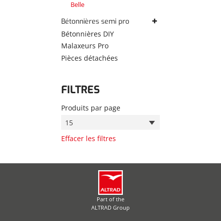
Belle
Bétonnières semi pro
MK Spomasz
Bétonnières DIY
ASD
Malaxeurs Pro
Guy Noël
Pièces détachées
FILTRES
Produits par page
15
Effacer les filtres
Part of the
ALTRAD Group